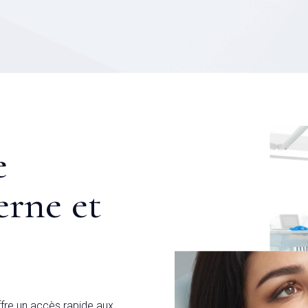
e
erne et
fre un accès rapide aux