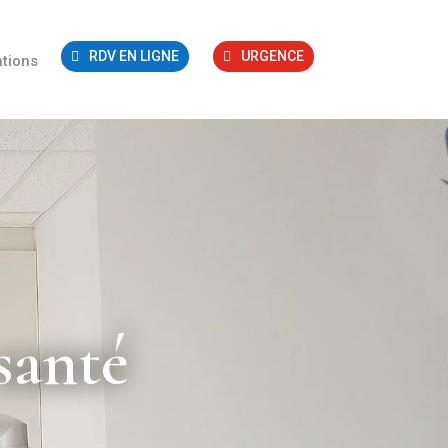
RDV EN LIGNE
URGENCE
tions
santé