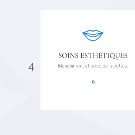
GIE
SOINS ESTHÉTIQUES
âchoire,
Blanchiment et pose de facettes.
xer une
.
.