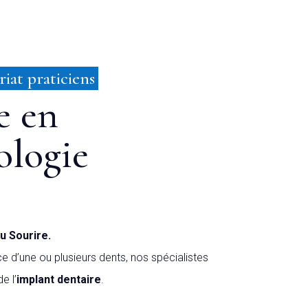
riat praticiens
e en
ologie
u Sourire.
e d’une ou plusieurs dents, nos spécialistes
e l’
implant dentaire
.