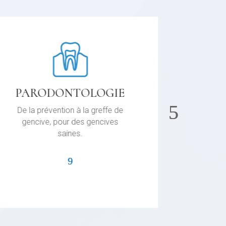
PARODONTOLOGIE
De la prévention à la greffe de
Couro
gencive, pour des gencives
facettes,
saines.
la 
.